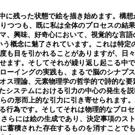
中に残った状態で絵を描き始めます。構想
りつつも、既に私は全体のプロセスの結
マ、興味、好奇心において、視覚的な言語
tor）」という概念に魅了されています。これ
度も目を引かれることがありますが、日々
させます。そしてそれが繰り返し起こる中
ローイングの実践も、まるで脳のシナプ
オス理論、元素物理学の哲学的で詩的な要
たシステムにおける引力の中心の発生を説
らの形而上的な引力に引き寄せられます。
る行為です。そしてそれは物理的なプロセ
。さらには絵の生成であり、決定事項のス
既に蓄積された存在するものを消すことで