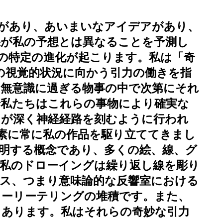
があり、あいまいなアイデアがあり、
果が私の予想とは異なることを予測し
の特定の進化が起こります。私は「奇
は特定の視覚的状況に向かう引力の働きを指
無意識に過ぎる物事の中で次第にそれ
で私たちはこれらの事物により確実な
スが深く神経経路を刻むように行われ
素に常に私の作品を駆り立ててきまし
明する概念であり、多くの絵、線、グ
私のドローイングは繰り返し線を彫り
ス、つまり意味論的な反響室における
トーリーテリングの堆積です。また、
もあります。私はそれらの奇妙な引力